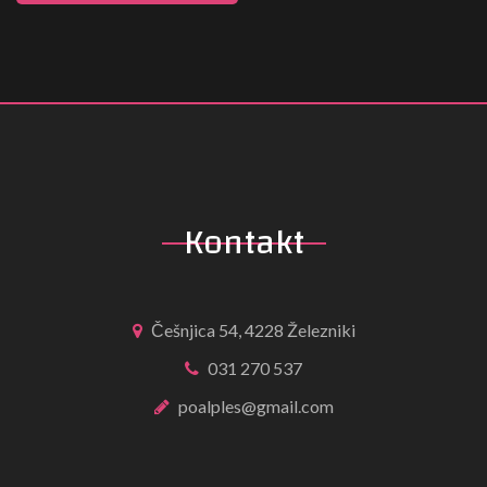
Kontakt
Češnjica 54, 4228 Železniki
031 270 537
poalples@gmail.com