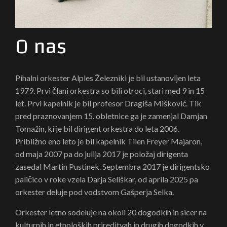
O nas
Pihalni orkester Alples Železniki je bil ustanovljen leta
1979. Prvi člani orkestra so bili otroci, stari med 9 in 15
let. Prvi kapelnik je bil profesor Dragiša Mišković. Tik
pred praznovanjem 15. obletnice ga je zamenjal Damjan
Tomažin, ki je bil dirigent orkestra do leta 2006.
Približno eno leto je bil kapelnik Tilen Freyer Majaron,
od maja 2007 pa do julija 2017 je položaj dirigenta
zasedal Martin Pustinek. Septembra 2017 je dirigentsko
paličico v roke vzela Darja Seliškar, od aprila 2025 pa
orkester deluje pod vodstvom Gašperja Selka.
Orkester letno sodeluje na okoli 20 dogodkih in sicer na
kulturnih in etnoloških prireditvah in drugih dogodkih v