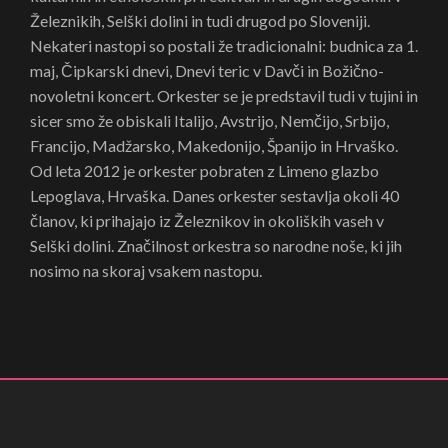
Železnikih, Selški dolini in tudi drugod po Sloveniji.
Nekateri nastopi so postali že tradicionalni: budnica za 1.
maj, Čipkarski dnevi, Dnevi teric v Davči in Božično-
novoletni koncert. Orkester se je predstavil tudi v tujini in
sicer smo že obiskali Italijo, Avstrijo, Nemčijo, Srbijo,
Francijo, Madžarsko, Makedonijo, Španijo in Hrvaško.
Od leta 2012 je orkester pobraten z Limeno glazbo
Lepoglava, Hrvaška. Danes orkester sestavlja okoli 40
članov, ki prihajajo iz Železnikov in okoliških vaseh v
Selški dolini. Značilnost orkestra so narodne noše, ki jih
nosimo na skoraj vsakem nastopu.